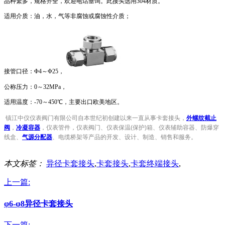
品种繁多，规格齐全，欢迎电话垂询。此接头选用
304
材质。
适用介质：油，水，气等非腐蚀或腐蚀性介质；
接管口径：Φ
4
～Φ
25
，
公称压力：
0
～
32MPa
，
适用温度：
-70
～
450
℃，主要出口欧美地区。
镇江中仪仪表阀门有限公司自本世纪初创建以来一直从事卡套接头，
外螺纹截止
阀
，
冷凝容器
，仪表管件，仪表阀门、仪表保温
(
保护
)
箱、仪表辅助容器、防爆穿
线盒、
气源分配器
、
电缆桥架
等产品的开发、设计、制造、销售和服务。
本文标签：
异径卡套接头
,
卡套接头
,
卡套终端接头
,
上一篇:
φ6-φ8异径卡套接头
下一篇: