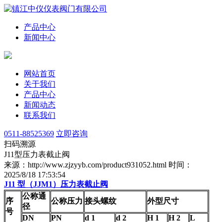
产品中心
新闻中心
网站首页
关于我们
产品中心
新闻动态
联系我们
0511-88525369
立即咨询
扫码溯源
J11型压力表截止阀
来源：http://www.zjzyyb.com/product931052.html
时间：
2025/8/18 17:53:54
J11 型（JJM1）压力表截止阀
公称通
序
公称压力
接头螺纹
外型尺寸
径
号
DN
PN
d 1
d 2
H 1
H 2
L