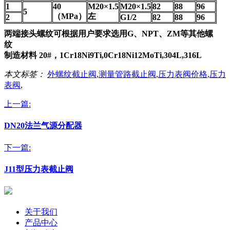
1
40
M20×1.5
M20×1.5
82
88
96
5
（MPa）
左
2
G1/2
82
88
96
两端接头螺纹可根据用户要求选用G、NPT、ZM等其他螺
纹
制造材料 20#，1Cr18Ni9Ti,0Cr18Ni12MoTi,304L,316L
本文标签：
外螺纹截止阀
,
测量管路截止阀
,
压力表阀价格
,
压力
表阀
,
上一篇:
DN20法兰气源分配器
下一篇:
J11型压力表截止阀
关于我们
产品中心