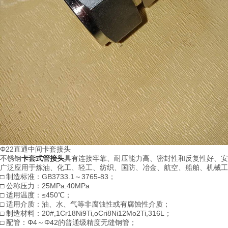
Φ22直通中间卡套接头
不锈钢
卡套式管接头
具有连接牢靠、耐压能力高、密封性和反复性好、安
广泛应用于炼油、化工、轻工、纺织、国防、冶金、航空、船舶、机械工
□ 制造标准：GB3733.1～3765-83；
□ 公称压力：25MPa.40MPa
□ 适用温度：≤450℃；
□ 适用介质：油、水、气等非腐蚀性或有腐蚀性介质；
□ 制造材料：20#,1Cr18Ni9Ti,oCri8Ni12Mo2Ti,316L；
□ 配管：Φ4～Φ42的普通级精度无缝钢管；