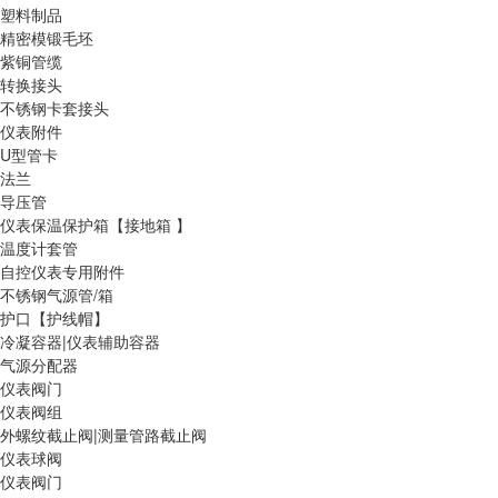
塑料制品
精密模锻毛坯
紫铜管缆
转换接头
不锈钢卡套接头
仪表附件
U型管卡
法兰
导压管
仪表保温保护箱【接地箱 】
温度计套管
自控仪表专用附件
不锈钢气源管/箱
护口【护线帽】
冷凝容器|仪表辅助容器
气源分配器
仪表阀门
仪表阀组
外螺纹截止阀|测量管路截止阀
仪表球阀
仪表阀门