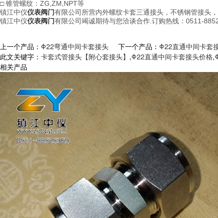
□ 锥管螺纹：ZG,ZM,NPT等
镇江中仪
仪表阀门
有限公司所营内外螺纹卡套三通接头，不锈钢管接头，
镇江中仪
仪表阀门
有限公司竭诚期待与您洽谈合作.订购热线：0511-8852
上一个产品：
Φ22弯通中间卡套接头
下一个产品：
Φ22直通中间卡套
此文关键字：
卡套式管接头【附心套接头】
,
Φ22直通中间卡套接头价格
,
相关产品